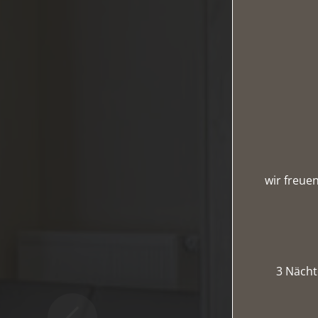
wir freue
3 Nächt