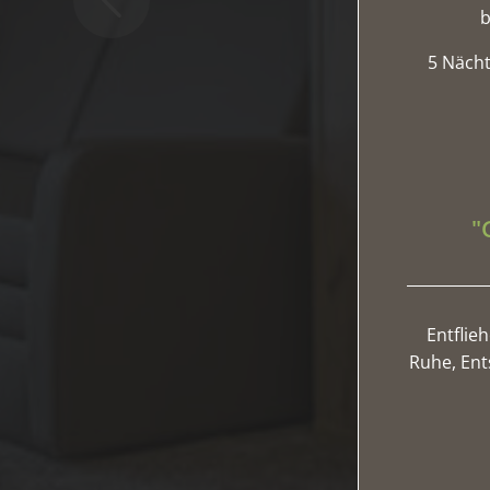
b
5 Nächt
"
Entflie
Ruhe, Ent