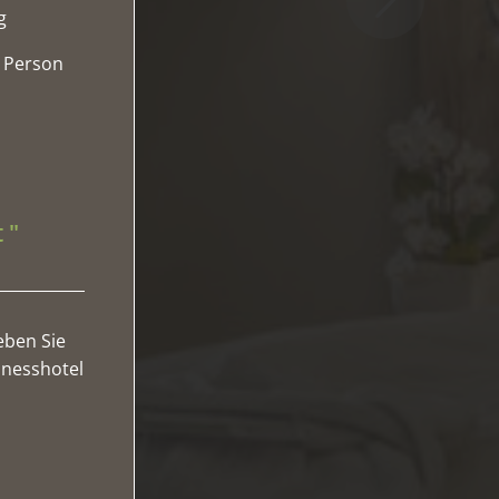
ag
o Person
 "
eben Sie
lnesshotel